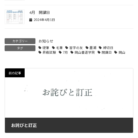
4月 開講日
2024年4月1日
お知らせ
カテゴリー
硬筆
毛筆
習字の友
墨潮
締切日
タグ
昇級試験
7月
岡山書道学院
開講日
岡山
前の記事
お詫びと訂正
2023年6月28日