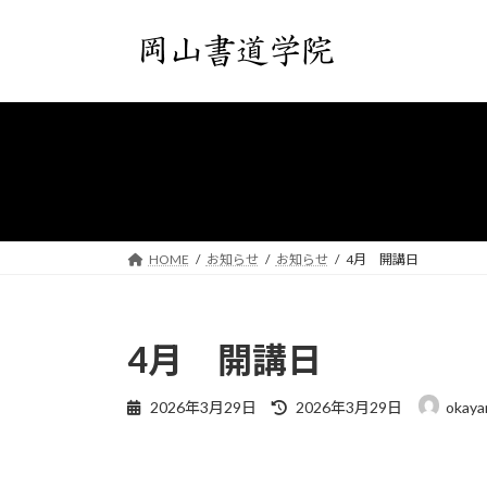
コ
ナ
ン
ビ
テ
ゲ
ン
ー
ツ
シ
へ
ョ
ス
ン
キ
に
ッ
移
プ
動
HOME
お知らせ
お知らせ
4月 開講日
4月 開講日
最
2026年3月29日
2026年3月29日
okay
終
更
新