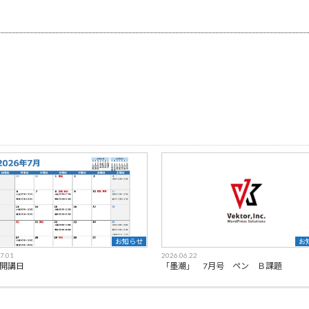
お知らせ
お
7.01
2026.06.22
 開講日
「墨潮」 7月号 ペン Ｂ課題